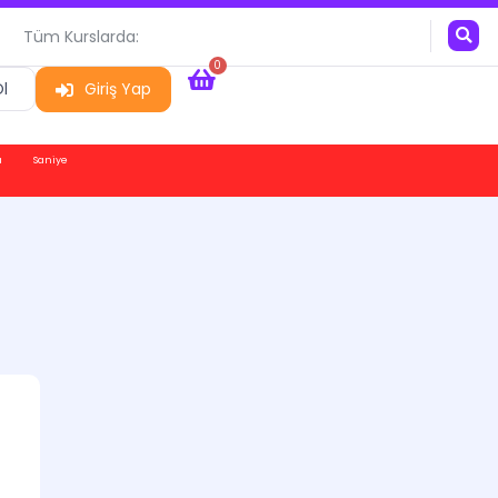
Tüm Kurslarda:
0
l
Giriş Yap
a
Saniye