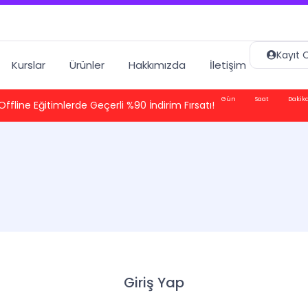
Kayıt O
Kurslar
Ürünler
Hakkımızda
İletişim
Gün
Saat
Dakik
Offline Eğitimlerde Geçerli %90 İndirim Fırsatı!
Giriş Yap