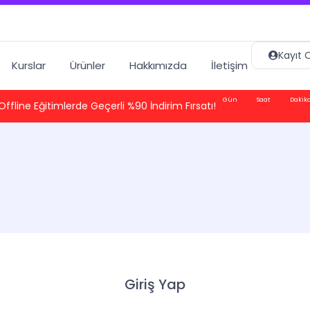
Kayıt O
Kurslar
Ürünler
Hakkımızda
İletişim
Gün
Saat
Dakik
Offline Eğitimlerde Geçerli %90 İndirim Fırsatı!
Giriş Yap