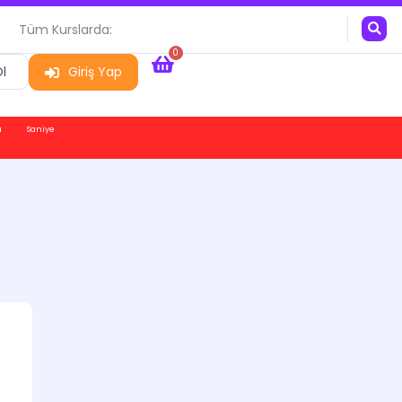
Tüm Kurslarda:
0
l
Giriş Yap
a
Saniye