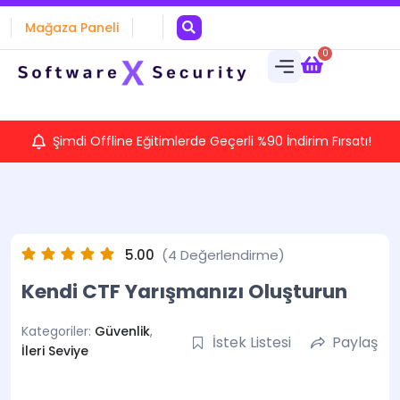
Mağaza Paneli
0
Şimdi Offline Eğitimlerde Geçerli %90 İndirim Fırsatı!
5.00
(4 Değerlendirme)
Kendi CTF Yarışmanızı Oluşturun
Kategoriler:
Güvenlik
,
İstek Listesi
Paylaş
İleri Seviye