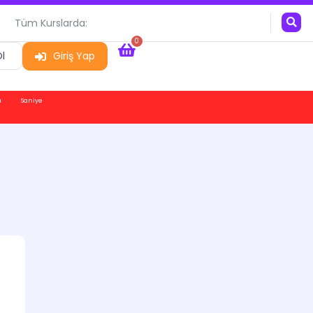
Tüm Kurslarda:
0
l
Giriş Yap
a
Saniye