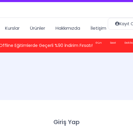
Kayıt O
Kurslar
Ürünler
Hakkımızda
İletişim
Gün
Saat
Dakik
Offline Eğitimlerde Geçerli %90 İndirim Fırsatı!
Giriş Yap