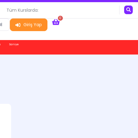
Tüm Kurslarda:
0
l
Giriş Yap
a
Saniye