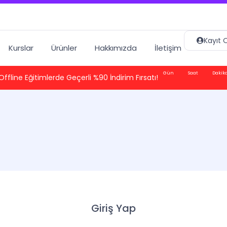
Kayıt O
Kurslar
Ürünler
Hakkımızda
İletişim
Gün
Saat
Dakik
Offline Eğitimlerde Geçerli %90 İndirim Fırsatı!
Giriş Yap