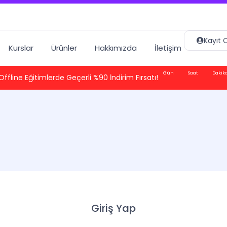
Kayıt O
Kurslar
Ürünler
Hakkımızda
İletişim
Gün
Saat
Dakik
Offline Eğitimlerde Geçerli %90 İndirim Fırsatı!
Giriş Yap