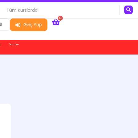
Tüm Kurslarda:
0
l
Giriş Yap
a
Saniye