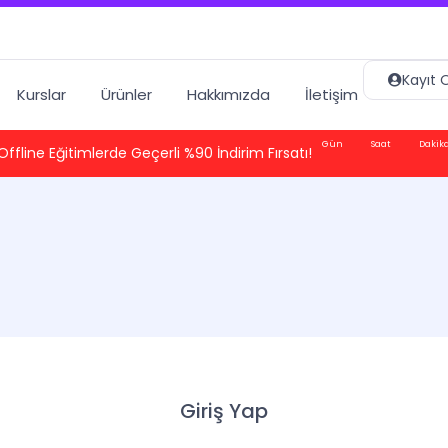
Kayıt O
Kurslar
Ürünler
Hakkımızda
İletişim
Gün
Saat
Dakik
Offline Eğitimlerde Geçerli %90 İndirim Fırsatı!
Giriş Yap