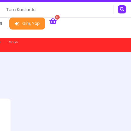
Tüm Kurslarda:
0
l
Giriş Yap
a
Saniye