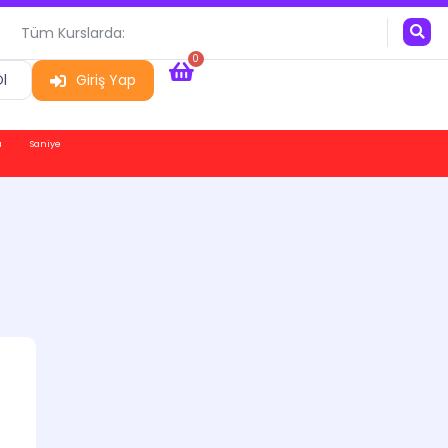
Tüm Kurslarda:
0
l
Giriş Yap
a
Saniye