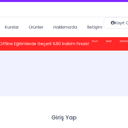
Kayıt O
Kurslar
Ürünler
Hakkımızda
İletişim
Gün
Saat
Dakik
Offline Eğitimlerde Geçerli %90 İndirim Fırsatı!
Giriş Yap