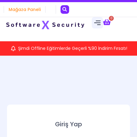
Mağaza Paneli
0
Şimdi Offline Eğitimlerde Geçerli %90 İndirim Fırsatı!
Giriş Yap